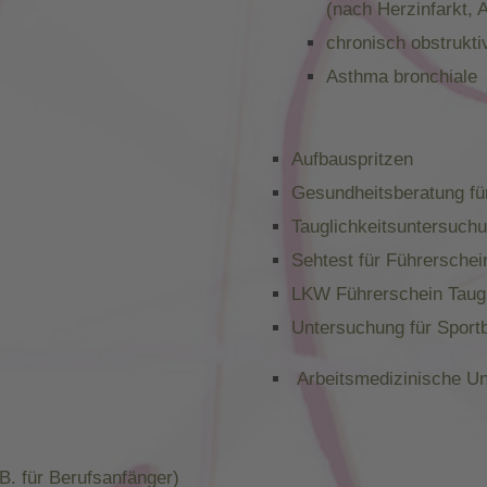
(nach Herzinfarkt,
chronisch obstrukt
Asthma bronchiale
Aufbauspritzen
Gesundheitsberatung fü
Tauglichkeitsuntersuchu
Sehtest für Führerschei
LKW Führerschein Taugl
Untersuchung für Sport
Arbeitsmedizinische U
B. für Berufsanfänger)