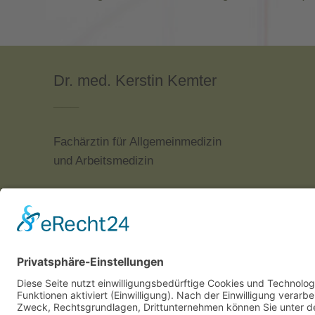
Dr. med. Kerstin Kemter
___
Fachärztin für Allgemeinmedizin
und Arbeitsmedizin