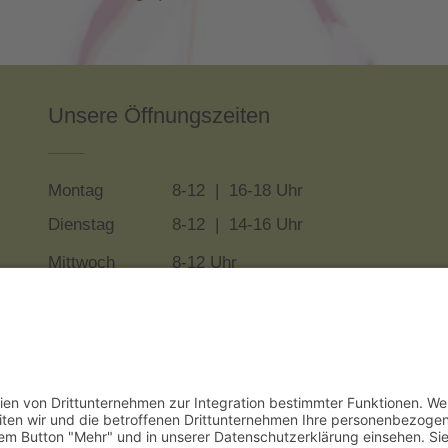
Unsere Öffnungszeiten
___
Montag
8-12 | 16-18 Uhr
Dienstag
8-12 | 14-16 Uhr
Mittwoch
8-12 Uhr
Donnerstag
8-12 Uhr
Freitag
8-12 Uhr
weitere Termine und Hausbesuche zusätzlich
nach Vereinbarung