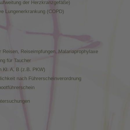
 Aufweitung der Herzkranzgefäße)
ive Lungenerkrankung (COPD)
r Reisen, Reiseimpfungen, Malariaprophylaxe
ng für Taucher
n Kl. A, B (z.B. PKW)
ichkeit nach Führerscheinverordnung
bootführerschein
ntersuchungen