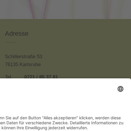
Adresse
___
Schillerstraße 53
76135 Karlsruhe
Tel.
0721 / 85 37 81
Fax
0721 / 9 85 17 58
E-Mail
dr.kemter@web.de